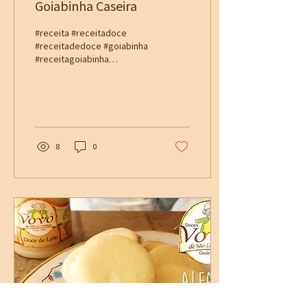
Goiabinha Caseira
#receita #receitadoce
#receitadedoce #goiabinha
#receitagoiabinha
#sobremesa
#receitadesobremesa
#doces #docesmineiros
#docesartesanais...
8
0